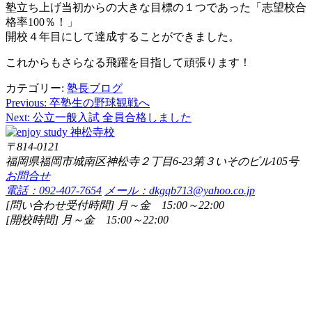
塾立ち上げ当初からの大きな目標の１つであった「志望校合
格率100％！」
開校４年目にして達成することができました。
これからもさらなる飛躍を目指して頑張ります！
カテゴリー:
塾長ブログ
Previous:
卒塾生の野球観戦へ
投
Next:
公立一般入試 全員合格しました
稿
〒814-0121
ナ
福岡県福岡市城南区神松寺２丁目6-23第３いそのビル105号
ビ
お問合せ
電話：092-407-7654
メール：dkgqb713@yahoo.co.jp
ゲ
[問い合わせ受付時間] 月～金 15:00～22:00
ー
[開校時間] 月～金 15:00～22:00
シ
ョ
ン