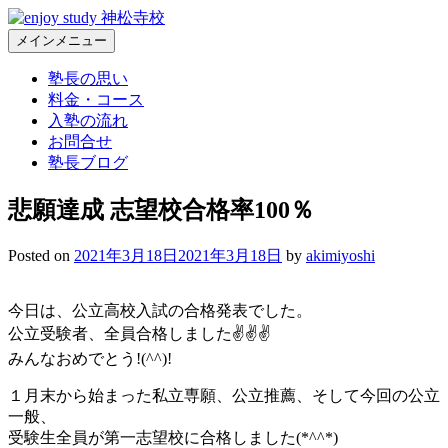
コ
ン
メインメニュー
Enjoy Study 神松寺校 – 福岡市城南区神松寺の個別指導学習塾
福岡市城南区神松寺の個別指導学習塾。常に本気、常に熱血
テ
の塾長が部活と勉強の両立を全力で応援します
塾長の思い
ン
料金・コース
ツ
入塾の流れ
へ
お問合せ
ス
塾長ブログ
キ
ッ
悲願達成 志望校合格率100％
プ
Posted on
2021年3月18日
2021年3月18日
by
akimiyoshi
今日は、公立高校入試の合格発表でした。
公立受験者、全員合格しました✌✌✌
みんなおめでとう!(^^)!
１月末から始まった私立専願、公立推薦、そして今回の公立
一般、
受験生全員が第一志望校に合格しました(*^^*)