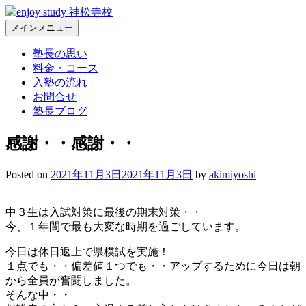
コ
ン
メインメニュー
Enjoy Study 神松寺校 – 福岡市城南区神松寺の個別指導学習塾
福岡市城南区神松寺の個別指導学習塾。常に本気、常に熱血
テ
の塾長が部活と勉強の両立を全力で応援します
塾長の思い
ン
料金・コース
ツ
入塾の流れ
へ
お問合せ
ス
塾長ブログ
キ
ッ
感謝・・感謝・・
プ
Posted on
2021年11月3日
2021年11月3日
by
akimiyoshi
中３生は入試対策に最後の期末対策・・
今、１年間で最も大変な時期を過ごしています。
今日は休日返上で県模試を実施！
１点でも・・偏差値１つでも・・アップするために今日は朝
から全員が奮闘しました。
そんな中・・