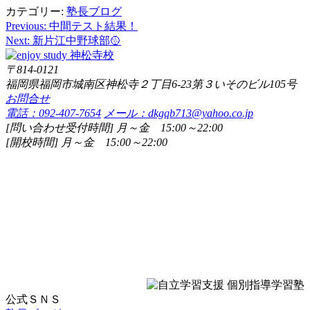
カテゴリー:
塾長ブログ
Previous:
中間テスト結果！
投
Next:
新片江中野球部🥎
稿
〒814-0121
ナ
福岡県福岡市城南区神松寺２丁目6-23第３いそのビル105号
ビ
お問合せ
電話：092-407-7654
メール：dkgqb713@yahoo.co.jp
ゲ
[問い合わせ受付時間] 月～金 15:00～22:00
ー
[開校時間] 月～金 15:00～22:00
シ
ョ
ン
公式ＳＮＳ