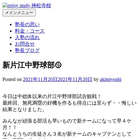
コ
ン
メインメニュー
Enjoy Study 神松寺校 – 福岡市城南区神松寺の個別指導学習塾
福岡市城南区神松寺の個別指導学習塾。常に本気、常に熱血
テ
の塾長が部活と勉強の両立を全力で応援します
塾長の思い
ン
料金・コース
ツ
入塾の流れ
へ
お問合せ
ス
塾長ブログ
キ
ッ
新片江中野球部🥎
プ
Posted on
2021年11月20日
2021年11月20日
by
akimiyoshi
今日は中総体以来の片江中野球部試合観戦！
最終回、無死満塁の好機を作るも得点には至らず・・悔しい
結果となりました。
みんなが頑張る部活も早いもので新チームになって早４ケ
月！！
なんとうちの生徒さん３名が新チームのキャプテンとして