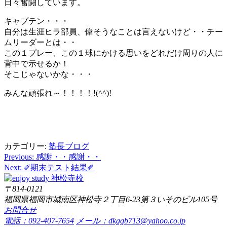
日々奮闘しています。
キャプテン・・・
自分は生涯ヒラ部員、偉そうなことは言えないけど・・チー
ムリーダーとは・・
この１プレー、この１球にかける思いをどれだけ周りの人に
背中で示せるか！
そこじゃないかな・・・
みんな頑張れ～！！！！!(^^)!
カテゴリー:
塾長ブログ
Previous:
感謝・・感謝・・
投
Next:
✐期末テスト結果✐
稿
〒814-0121
ナ
福岡県福岡市城南区神松寺２丁目6-23第３いそのビル105号
ビ
お問合せ
電話：092-407-7654
メール：dkgqb713@yahoo.co.jp
ゲ