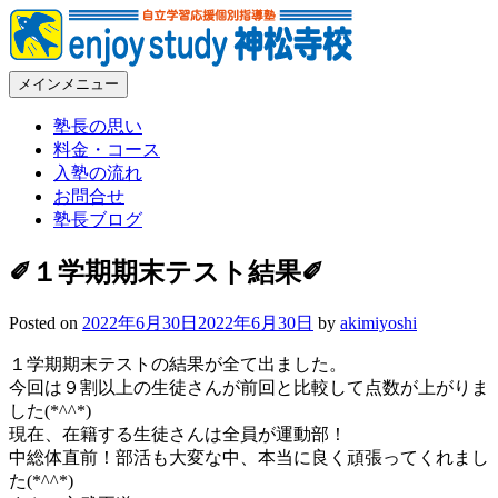
コ
ン
テ
メインメニュー
ン
Enjoy Study 神松寺校 – 福岡市城南区神松寺の個別指導学習塾
福岡市城南区神松寺の個別指導学習塾。常に本気、常に熱血
ツ
の塾長が部活と勉強の両立を全力で応援します
塾長の思い
へ
料金・コース
ス
入塾の流れ
キ
お問合せ
ッ
塾長ブログ
プ
✐１学期期末テスト結果✐
Posted on
2022年6月30日
2022年6月30日
by
akimiyoshi
１学期期末テストの結果が全て出ました。
今回は９割以上の生徒さんが前回と比較して点数が上がりま
した(*^^*)
現在、在籍する生徒さんは全員が運動部！
中総体直前！部活も大変な中、本当に良く頑張ってくれまし
た(*^^*)