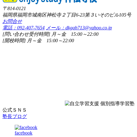
ビ
〒814-0121
福岡県福岡市城南区神松寺２丁目6-23第３いそのビル105号
ゲ
お問合せ
ー
電話：092-407-7654
メール：dkgqb713@yahoo.co.jp
[問い合わせ受付時間] 月～金 15:00～22:00
シ
[開校時間] 月～金 15:00～22:00
ョ
ン
公式ＳＮＳ
塾長ブログ
facebook