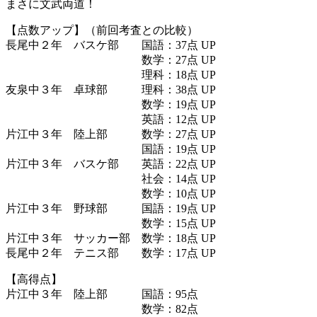
まさに文武両道！
【点数アップ】（前回考査との比較）
長尾中２年 バスケ部 国語：37点 UP
数学：27点 UP
理科：18点 UP
友泉中３年 卓球部 理科：38点 UP
数学：19点 UP
英語：12点 UP
片江中３年 陸上部 数学：27点 UP
国語：19点 UP
片江中３年 バスケ部 英語：22点 UP
社会：14点 UP
数学：10点 UP
片江中３年 野球部 国語：19点 UP
数学：15点 UP
片江中３年 サッカー部 数学：18点 UP
長尾中２年 テニス部 数学：17点 UP
【高得点】
片江中３年 陸上部 国語：95点
数学：82点