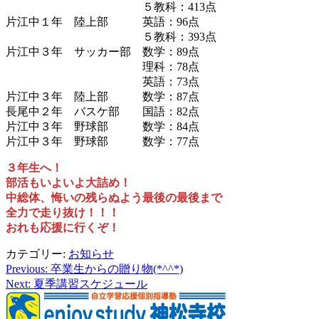
５教科：413点
片江中１年 陸上部 英語：96点
５教科：393点
片江中３年 サッカー部 数学：89点
理科：78点
英語：73点
片江中３年 陸上部 数学：87点
長尾中２年 バスケ部 国語：82点
片江中３年 野球部 数学：84点
片江中３年 野球部 数学：77点
３年生へ！
部活もいよいよ大詰め！
中総体、悔いの残らぬよう最後の最後まで
全力で走り抜け！！！
おれも応援に行くぞ！
カテゴリー:
お知らせ
Previous:
卒業生からの贈り物(*^^*)
投
Next:
夏季講習スケジュール
稿
ナ