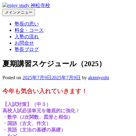
コ
ン
メインメニュー
Enjoy Study 神松寺校 – 福岡市城南区神松寺の個別指導学習塾
福岡市城南区神松寺の個別指導学習塾。常に本気、常に熱血
テ
の塾長が部活と勉強の両立を全力で応援します
塾長の思い
ン
料金・コース
ツ
入塾の流れ
へ
お問合せ
ス
塾長ブログ
キ
ッ
夏期講習スケジュール（2025）
プ
Posted on
2025年7月9日
2025年7月9日
by
akimiyoshi
今年も気合い入れていきます！
【入試対策】（中３）
高校入試必須単元を徹底的に強化！
・数学（2次関数、図形と相似）
・国語（古文、作文）
・英語（文法の基礎の基礎）