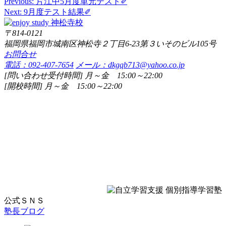
Previous:
片江中5月度単元テスト✐
投
Next:
9月度テスト結果✐
稿
〒814-0121
ナ
福岡県福岡市城南区神松寺２丁目6-23第３いそのビル105号
ビ
お問合せ
電話：092-407-7654
メール：dkgqb713@yahoo.co.jp
ゲ
[問い合わせ受付時間] 月～金 15:00～22:00
ー
[開校時間] 月～金 15:00～22:00
シ
ョ
ン
公式ＳＮＳ
塾長ブログ