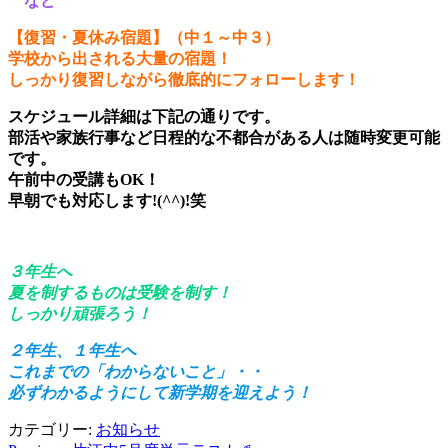
など
【復習・夏休み宿題】（中１～中３）
学校から出される大量の宿題！
しっかり復習しながら徹底的にフォローします！
スケジュール詳細は下記の通りです。
部活や家族行事など日程的な不都合がある人は随時変更可能
です。
午前中の受講もOK！
早朝でも対応します!(^^)!笑
３年生へ
夏を制するものは受験を制す！
しっかり頑張ろう！
２年生、１年生へ
これまでの「わからないこと」・・
必ずわかるようにして新学期を迎えよう！
カテゴリー:
お知らせ