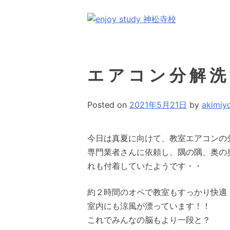
コ
ン
テ
福岡市城南区神松寺の個別指導学習塾
ン
ツ
エアコン分解洗
へ
ス
キ
Posted on
2021年5月21日
by
akimiy
ッ
プ
今日は真夏に向けて、教室エアコンの
専門業者さんに依頼し、隅の隅、奥の
れも付着していたようです・・
約２時間のオペで教室もすっかり快適
室内にも涼風が漂っています！！
これでみんなの脳もより一段と？