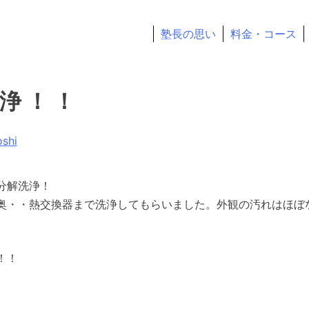
塾長の思い
料金・コース
。常に本気、常に熱血の塾長が部活と勉強の両立を全力で応援
浄！！
oshi
分解洗浄！
奥・・熱交換器まで洗浄してもらいました。外観の汚れはほぼ
！！