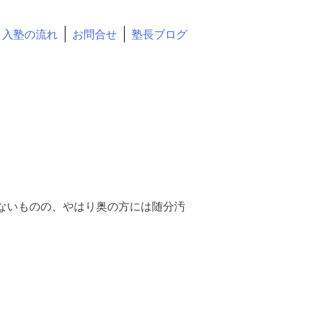
入塾の流れ
お問合せ
塾長ブログ
します
ないものの、やはり奥の方には随分汚