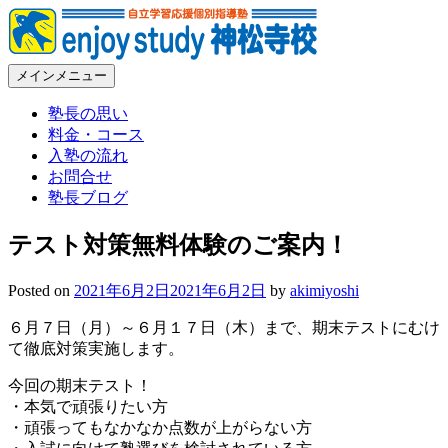
コ
ン
テ
メインメニュー
ン
Enjoy Study 神松寺校 – 福岡市城南区神松寺の個別指導学習塾
福岡市城南区神松寺の個別指導学習塾。常に本気、常に熱血
ツ
の塾長が部活と勉強の両立を全力で応援します
塾長の思い
へ
料金・コース
ス
入塾の流れ
キ
お問合せ
ッ
塾長ブログ
プ
テスト対策無料体験のご案内！
Posted on
2021年6月2日
2021年6月2日
by
akimiyoshi
６月７日（月）～６月１７日（木）まで、期末テストにむけ
て徹底対策実施します。
今回の期末テスト！
・本気で頑張りたい方
・頑張ってもなかなか点数が上がらない方