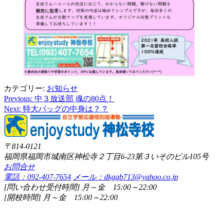
カテゴリー:
お知らせ
Previous:
中３放送部 魂の80点！
投
Next:
特大バッグの中身は？？
稿
ナ
ビ
〒814-0121
福岡県福岡市城南区神松寺２丁目6-23第３いそのビル105号
ゲ
お問合せ
ー
電話：092-407-7654
メール：dkgqb713@yahoo.co.jp
[問い合わせ受付時間] 月～金 15:00～22:00
シ
[開校時間] 月～金 15:00～22:00
ョ