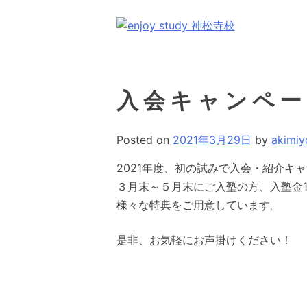
コ
ン
テ
福岡市城南区神松寺の個別指導学習塾
ン
ツ
入会キャンペー
へ
ス
キ
Posted on
2021年3月29日
by
akimiy
ッ
2021年度、初の試みで入会・紹介キ
プ
３月末～５月末にご入塾の方、入塾金1
様々な特典をご用意しています。
是非、お気軽にお声掛けください！