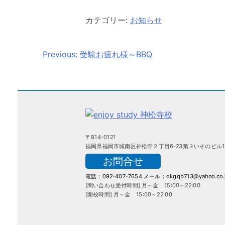
カテゴリー:
お知らせ
Previous:
受験お疲れ様～BBQ
投
稿
ナ
ビ
〒814-0121
ゲ
福岡県福岡市城南区神松寺２丁目6-23第３いそのビル1
ー
お問合せ
電話：092-407-7654
メール：dkgqb713@yahoo.co.
シ
[問い合わせ受付時間] 月～金 15:00～22:00
[開校時間] 月～金 15:00～22:00
ョ